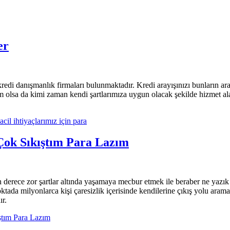
er
kredi danışmanlık firmaları bulunmaktadır. Kredi arayışınızı bunların a
m olsa da kimi zaman kendi şartlarımıza uygun olacak şekilde hizmet al
Çok Sıkıştım Para Lazım
derece zor şartlar altında yaşamaya mecbur etmek ile beraber ne yazık
oktada milyonlarca kişi çaresizlik içerisinde kendilerine çıkış yolu ara
ır.
ştım Para Lazım