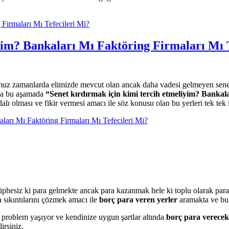
Firmaları Mı Tefecileri Mi?
im? Bankaları Mı Faktöring Firmaları Mı T
muz zamanlarda elimizde mevcut olan ancak daha vadesi gelmeyen senet
 da bu aşamada
“Senet kırdırmak için kimi tercih etmeliyim? Bankalar
dalı olması ve fikir vermesi amacı ile söz konusu olan bu yerleri tek tek
ları Mı Faktöring Firmaları Mı Tefecileri Mi?
üphesiz ki para gelmekte ancak para kazanmak hele ki toplu olarak par
 sıkıntılarını çözmek amacı ile
borç para veren yerler
aramakta ve bu
 problem yaşıyor ve kendinize uygun şartlar altında
borç para verecek
irsiniz.