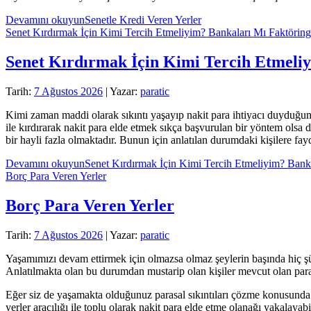
Devamını okuyun
Senetle Kredi Veren Yerler
Senet Kırdırmak İçin Kimi Tercih Etmeliyim? Bankaları Mı Faktöring 
Senet Kırdırmak İçin Kimi Tercih Etmeliy
Tarih:
7 Ağustos 2026
| Yazar:
paratic
Kimi zaman maddi olarak sıkıntı yaşayıp nakit para ihtiyacı duyduğu
ile kırdırarak nakit para elde etmek sıkça başvurulan bir yöntem olsa
bir hayli fazla olmaktadır. Bunun için anlatılan durumdaki kişilere fay
Devamını okuyun
Senet Kırdırmak İçin Kimi Tercih Etmeliyim? Banka
Borç Para Veren Yerler
Borç Para Veren Yerler
Tarih:
7 Ağustos 2026
| Yazar:
paratic
Yaşamımızı devam ettirmek için olmazsa olmaz şeylerin başında hiç ş
Anlatılmakta olan bu durumdan mustarip olan kişiler mevcut olan para
Eğer siz de yaşamakta olduğunuz parasal sıkıntıları çözme konusunda
yerler aracılığı ile toplu olarak nakit para elde etme olanağı yakalayabil