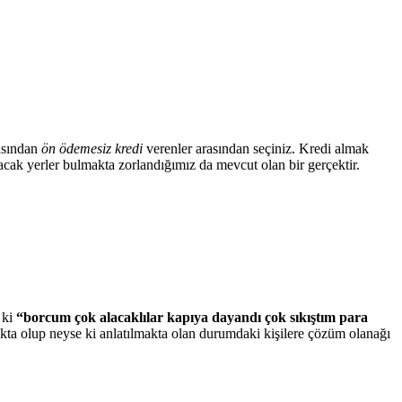
rasından
ön ödemesiz kredi
verenler arasından seçiniz. Kredi almak
acak yerler bulmakta zorlandığımız da mevcut olan bir gerçektir.
 ki
“borcum çok alacaklılar kapıya dayandı çok sıkıştım para
makta olup neyse ki anlatılmakta olan durumdaki kişilere çözüm olanağı