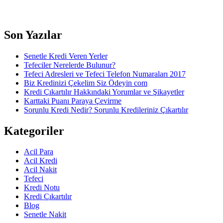
Son Yazılar
Senetle Kredi Veren Yerler
Tefeciler Nerelerde Bulunur?
Tefeci Adresleri ve Tefeci Telefon Numaraları 2017
Biz Kredinizi Çekelim Siz Ödeyin com
Kredi Çıkartılır Hakkındaki Yorumlar ve Şikayetler
Karttaki Puanı Paraya Çevirme
Sorunlu Kredi Nedir? Sorunlu Kredileriniz Çıkartılır
Kategoriler
Acil Para
Acil Kredi
Acil Nakit
Tefeci
Kredi Notu
Kredi Çıkartılır
Blog
Senetle Nakit