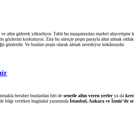
 ve altın giderek yükseliyor. Tabii bu maaşımızdan market alışverişine 
lerin gözlerini korkutuyor. Zira bu süreçte peşin parayla altın almak ol
üğü günlerdir. Ve bunları peşin olarak almak neredeyse imkânsızdır.
mir
unmakla beraber bunlardan biri de
senetle altın veren yerler
ya da
kred
ile bilgi verirken bugünkü yazımızda
İstanbul, Ankara ve İzmir’de sen