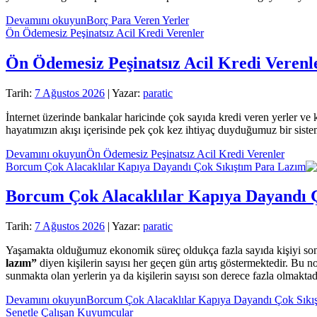
Devamını okuyun
Borç Para Veren Yerler
Ön Ödemesiz Peşinatsız Acil Kredi Verenler
Ön Ödemesiz Peşinatsız Acil Kredi Verenl
Tarih:
7 Ağustos 2026
| Yazar:
paratic
İnternet üzerinde bankalar haricinde çok sayıda kredi veren yerler ve 
hayatımızın akışı içerisinde pek çok kez ihtiyaç duyduğumuz bir siste
Devamını okuyun
Ön Ödemesiz Peşinatsız Acil Kredi Verenler
Borcum Çok Alacaklılar Kapıya Dayandı Çok Sıkıştım Para Lazım
Borcum Çok Alacaklılar Kapıya Dayandı 
Tarih:
7 Ağustos 2026
| Yazar:
paratic
Yaşamakta olduğumuz ekonomik süreç oldukça fazla sayıda kişiyi son 
lazım”
diyen kişilerin sayısı her geçen gün artış göstermektedir. Bu n
sunmakta olan yerlerin ya da kişilerin sayısı son derece fazla olmaktad
Devamını okuyun
Borcum Çok Alacaklılar Kapıya Dayandı Çok Sıkı
Senetle Çalışan Kuyumcular