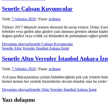
Senetle Çalışan Kuyumcular
Tarih:
7 Ağustos 2026
| Yazar:
acilpara
Türkiye 2017 itibariyle resmen ekonomi ile savaş veriyor. Dolar, Euro
bebekler veya girilen altın günleri yani alınması gereken altınlar kişi
doğum günleri veya evlilik yıl dönümleri de pırlantaların rağbet görd
Devamını okuyun
Senetle Çalışan Kuyumcular
Senetle Altın Verenler İstanbul Ankara İzmir
Senetle Altın Verenler İstanbul Ankara İz
Tarih:
7 Ağustos 2026
| Yazar:
acilpara
Acil para ihtiyaçlarımıza çözüm bulabileceğimiz pek çok yöntem bul
hemen hemen her yerinde hizmetlerine devam etmekte olan bu yerler 
Devamını okuyun
Senetle Altın Verenler İstanbul Ankara İzmir
Yazı dolaşımı