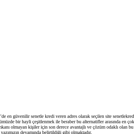
de en güvenilir senetle kredi veren adres olarak seçilen site senetlekred
müzde bir hayli çeşitlenmek ile beraber bu alternatifler arasında en ço
mkanı olmayan kişiler için son derece avantajlı ve çözüm odaklı olan bu 
r yazımızın devamında belirtildiği gibi olmaktadır.