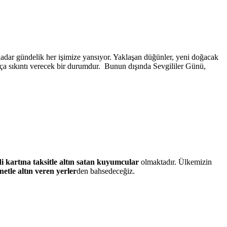
kadar gündelik her işimize yansıyor. Yaklaşan düğünler, yeni doğacak
dukça sıkıntı verecek bir durumdur. Bunun dışında Sevgililer Günü,
i kartına taksitle altın satan kuyumcular
olmaktadır. Ülkemizin
etle altın veren yerler
den bahsedeceğiz.