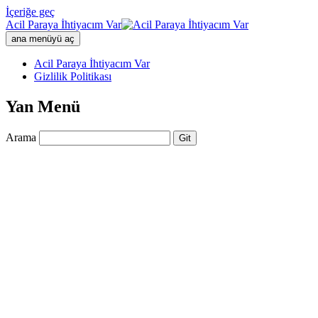
İçeriğe geç
Acil Paraya İhtiyacım Var
ana menüyü aç
Acil Paraya İhtiyacım Var
Gizlilik Politikası
Yan Menü
Arama