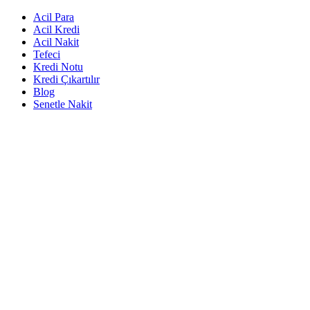
Acil Para
Acil Kredi
Acil Nakit
Tefeci
Kredi Notu
Kredi Çıkartılır
Blog
Senetle Nakit